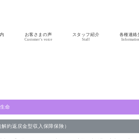
内
お客さまの声
スタッフ紹介
各種連絡
Customer’s voice
Staff
Informatio
り生命
無解約返戻金型収入保障保険）