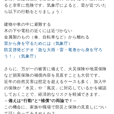
ると非常に危険です。気象庁によると、雷が近づいた
ら以下の行動をとりましょう：
建物や車の中に避難する
木の下や電柱の近くには近づかない
金属製のもの（傘、自転車など）から離れる
雷から身を守るためには（気象庁）
防災啓発ビデオ「急な大雨・雷・竜巻から身を守ろ
う！」（気象庁）
さらに、万が一の被害に備えて、火災保険や地震保険
など損害保険の補償内容を見直すことも大切です。
近年の自然災害は想定を超えるケースも多く、加入中
の保険が「水災」や「風災」に対応しているかを確認
しておくことで、経済的なリスクを軽減できます。
～
備えは“行動”と“補償”の両論で！
～
この機会に、家族や職場で防災と保険の見直しについ
て話し合ってみませんか？