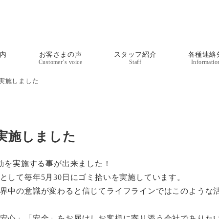
内
お客さまの声
スタッフ紹介
各種連絡
Customer’s voice
Staff
Informatio
実施しました
実施しました
運動を実施する事が出来ました！
として毎年5月30日にゴミ拾いを実施しています。
界中の意識が変わると信じてライフラインではこのような
安心」「安全」をお届けしお客様に寄り添う会社でありた